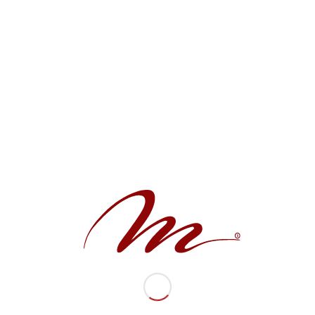
Para obtener los mejores resultados de búsqueda, sigue
estos consejos:
Comprueba la ortografía.
Prueba con términos similares o sinónimos.
Prueba con más de una sola palabra.
M Salon
by Milly Rivera
Tel.
(787) 812-3113